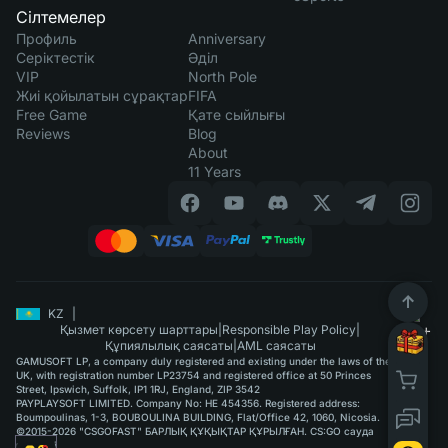
Сілтемелер
Профиль
Anniversary
Серіктестік
Әділ
VIP
North Pole
Жиі қойылатын сұрақтар
FIFA
Free Game
Қате сыйлығы
Reviews
Blog
About
11 Years
KZ
|
Қызмет көрсету шарттары
|
Responsible Play Policy
|
Құпиялылық саясаты
|
AML саясаты
GAMUSOFT LP, a company duly registered and existing under the laws of the
UK, with registration number LP23754 and registered office at 50 Princes
Street, Ipswich, Suffolk, IP1 1RJ, England, ZIP 3542
PAYPLAYSOFT LIMITED. Company No: HE 454356. Registered address:
Boumpoulinas, 1-3, BOUBOULINA BUILDING, Flat/Office 42, 1060, Nicosia.
©2015-2026 "CSGOFAST" БАРЛЫҚ ҚҰҚЫҚТАР ҚҰРЫЛҒАН. CS:GO сауда
қызметі