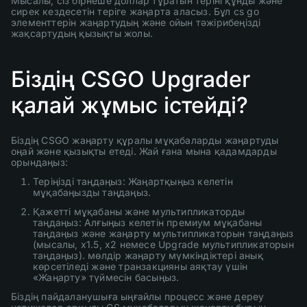
Мысалы, сіз бірнеше доллар тұратын теріні құнды және
сирек кездесетін теріге жаңарта аласыз. Бұл cs go
элементтерін жаңартудың және ойын тәжірибеңізді
жақсартудың қызықты жолы.
Біздің CSGO Upgrader
қалай жұмыс істейді?
Біздің CSGO жаңарту құралы мұқабаларды жаңартуды
оңай және қызықты етеді. Жай ғана мына қадамдарды
орындаңыз:
Теріңізді таңдаңыз: Жаңартқыңыз келетін
мұқабаңызды таңдаңыз.
Қажетті мұқабаны және мультипликаторды
таңдаңыз: Алғыңыз келетін премиум мұқабаны
таңдаңыз және жаңарту мультипликаторын таңдаңыз
(мысалы, x1.5, x2 немесе Upgrade мультипликаторын
таңдаңыз). мөлдір жаңарту мүмкіндіктері анық
көрсетіледі және транзакцияны аяқтау үшін
«Жаңарту» түймесін басыңыз.
Біздің пайдаланушыға ыңғайлы процесс және дереу