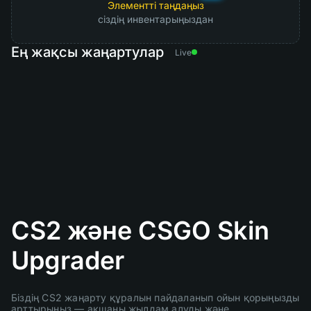
Элементті таңдаңыз
сіздің инвентарыңыздан
Ең жақсы жаңартулар
Live
CS2 және CSGO Skin
Upgrader
Біздің CS2 жаңарту құралын пайдаланып ойын қорыңызды
арттырыңыз — ақшаны жылдам алуды және