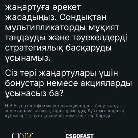
жаңартуға әрекет
жасадыңыз. Сондықтан
мультипликаторды мұқият
таңдауды және тәуекелдерді
стратегиялық басқаруды
ұсынамыз.
Сіз тері жаңартулары үшін
бонустар немесе акцияларды
ұсынасыз ба?
Иә! Біздің платформа үнемі акцияларды, бонустарды
және арнайы сыйлықтарды ұсынады, бұл сізге қордың
құнын арттыруға қосымша мүмкіндіктер береді.