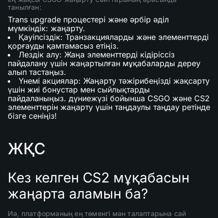
танылған:
Trans upgrade процестері және әрбір әділ
мүмкіндік: жаңарту.
Қауіпсіздік: Транзакцияларды және элементтерді
қорғауды қамтамасыз етіңіз.
Лездік алу: Жаңа элементтерді кідіріссіз
пайдалану үшін жаңартылған мұқабаларды дереу
алып тастаңыз.
Үнемі акциялар: Жаңарту тәжірибеңізді жақсарту
үшін жиі бонустар мен сыйлықтарды
пайдаланыңыз. дүниежүзі бойынша CSGO және CS2
элементтерін жаңарту үшін таңдаулы таңдау ретінде
бізге сеніңіз!
ЖҚС
Кез келген CS2 мұқабасын
жаңарта аламын ба?
Иә, платформаның ең төменгі мән талаптарына сай