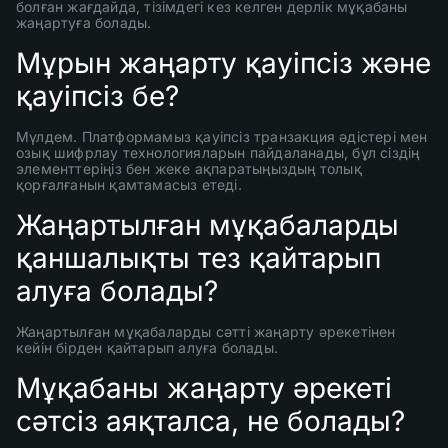
болған жағдайда, тізімдегі кез келген дерлік мұқабаны
жаңартуға болады.
Мұрын жаңарту қауіпсіз және
қауіпсіз бе?
Мүлдем. Платформамыз қауіпсіз транзакция әдістері мен
озық шифрлау технологияларын пайдаланады, бұл сіздің
элементтеріңіз бен жеке ақпаратыңыздың толық
қорғалғанын қамтамасыз етеді.
Жаңартылған мұқабаларды
қаншалықты тез қайтарып
алуға болады?
Жаңартылған мұқабаларды сәтті жаңарту әрекетінен
кейін бірден қайтарып алуға болады.
Мұқабаны жаңарту әрекеті
сәтсіз аяқталса, не болады?