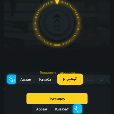
Элементті таңдаңыз
жаңарту үшін
Арзан
Қымбат
Кіру
x1.25
x2
x
Түгендеу
Арзан
Қымбат