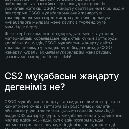
пайдаланушыға ыңғайлы теріні жаңарту процесін
ұсынатын жетекші CSGO жаңарту сайттарының бірі. Біздің
платформа CSGO мұқабаларын оңай жаңартуға,
төменірек элементтерді жоғары деңгейлі, премиум
мұқабаларға жылдам және қауіпсіз түрлендіруге
мүмкіндік береді.
Жеке тері топтамасын жақсартуды немесе тауарлық-
материалдық қорыңыздың нарықтық құнын арттыруды
қалайсыз ба, біздің CSGO мұқабасын жаңарту сайты
тамаша шешімді ұсынады. Бүгін біздің сенімді CSGO
жаңарту құралы арқылы мұқабаларды жаңартудың
қызығы мен мөлдірлігін сезініңіз!
CS2 мұқабасын жаңарту
дегеніміз не?
CSGO мұқабасын жаңарту - ағымдағы элементтерін аса
қажет және құнды заттарға айырбастағысы келетін
ойыншылар үшін жасалған қызықты онлайн мүмкіндік.
Біздің CS2 жаңарту құралы мұқабаны жаңарту әрекетінің
мөлдір әдісін ұсынады, бұл сіздің жоғары құнды
элементтерді сәтті алу мүмкіндігіңізді анық көрсетеді.