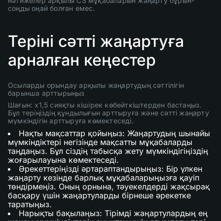
нәтижелер арқылы CS мұқабаларын жаңарту бұрын-
соңды оңай болған емес.
Теріні сәтті жаңартуға
арналған кеңестер
Осыларды орындау арқылы жаңартудың сәттілігін
барынша арттырыңыз
Шағын: x1,5 сияқты кішірек көбейткіштерден бастаңыз.
Бұл теріңіздің құндылығын арттыруға және сәтті жаңарту
мүмкіндігін арттыруға көмектеседі.
Нақты мақсаттар қойыңыз: Жаңартудың шынайы
мүмкіндіктері негізінде мақсатты мұқабаларды
таңдаңыз. Бұл сіздің табысқа жету мүмкіндігіңіздің
жоғарылауына көмектеседі.
Әрекеттеріңізді әртараптандырыңыз: Бір үлкен
жаңарту кезінде барлық мұқабаларыңызға қауіп
төндірмеңіз. Оның орнына, тәуекелдерді жақсырақ
басқару үшін жаңартуларды бірнеше әрекетке
таратыңыз.
Нарықты бақылаңыз: Тірімді жаңартулардың ең