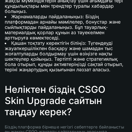
жақсы мүмкіндіктерін анықтау үшін ағымдағы тері
құндылықтары мен трендтер туралы хабардар
болыңыз.
Жарнамаларды пайдаланыңыз: Біздің
платформадан арнайы мәмілелер, бонустар және
сыйлықтарды пайдаланыңыз. Бұл тауарлық-
материалдық қорлар құнын аз тәуекелмен
арттыруға көмектеседі.
Қашан тоқтату керектігін біліңіз: Түгендеуді
жауапкершілікпен басқару және шамадан тыс
жоғалтуларды болдырмау үшін өзіңізге нақты
шектеулер қойыңыз. Тәртіпті және стратегиялық
бола отырып, құнды активтеріңізді сақтай отырып,
теріні жаңартудың қызығынан ләззат аласыз.
Неліктен біздің CSGO
Skin Upgrade сайтын
таңдау керек?
Біздің платформа бірнеше негізгі себептерге байланысты
ең жақсы CSGO жаңарту сайттарының арасында