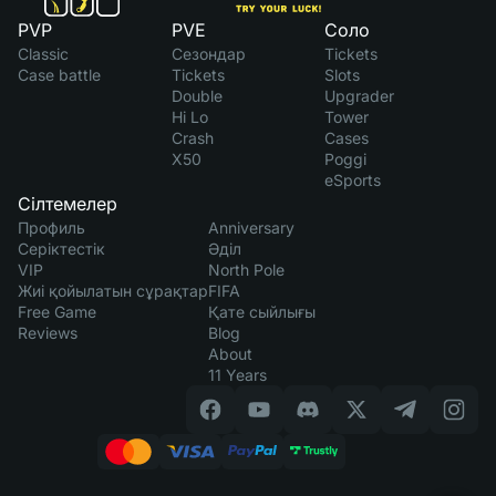
PVP
PVE
Соло
Classic
Сезондар
Tickets
Case battle
Tickets
Slots
Double
Upgrader
Hi Lo
Tower
Crash
Cases
X50
Poggi
eSports
Сілтемелер
Профиль
Anniversary
Серіктестік
Әділ
VIP
North Pole
Жиі қойылатын сұрақтар
FIFA
Free Game
Қате сыйлығы
Reviews
Blog
About
11 Years