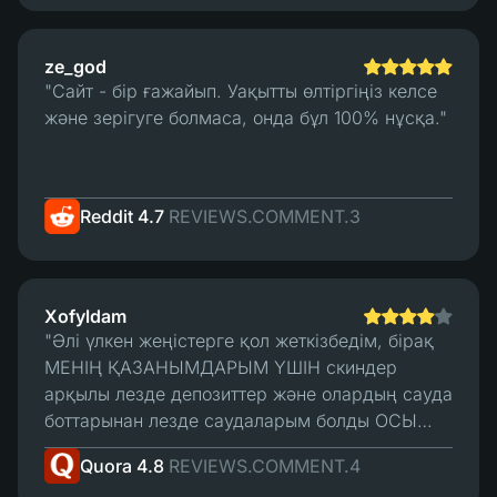
ze_god
"Сайт - бір ғажайып. Уақытты өлтіргіңіз келсе
және зерігуге болмаса, онда бұл 100% нұсқа."
Reddit 4.7
REVIEWS.COMMENT.3
Xofyldam
"Әлі үлкен жеңістерге қол жеткізбедім, бірақ
МЕНІҢ ҚАЗАНЫМДАРЫМ ҮШІН скиндер
арқылы лезде депозиттер және олардың сауда
боттарынан лезде саудаларым болды ОСЫ
УАҚЫТҚА ДЕЙІН. Барлығы, осы уақытқа дейін,
Quora 4.8
REVIEWS.COMMENT.4
жақсы. Менің жалғыз "шағымдануым" - бұл