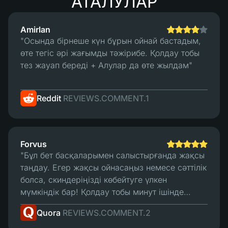
АТАЛУЛАР
жалпы алғанда мен анық
пайдадамын :)"
Amirlan
"Осында бірнеше күн бұрын ойнай бастадым,
өте тегіс әрі жағымды тәжірибе. Қолдау тобы
тез жауап береді + Алулар да өте жылдам"
Reddit
REVIEWS.COMMENT.1
Forvus
"Бұл бет басқаларымен салыстырғанда жақсы
таңдау. Егер жақсы ойнасаңыз немесе сәттілік
болса, скиндеріңізді көбейтуге үлкен
мүмкіндік бар! Қолдау тобы минут ішінде
жауап береді және оның сауда жүйесі жақсы.
Quora
REVIEWS.COMMENT.2
Менің ойымша, бұл үздік бет."