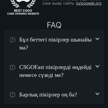
case ашар сайты
turbogeek.org
FAQ
Бұл беттегі пікірлер шынайы
ма?
CSGOFast пікірлерді өңдейді
немесе сүзеді ме?
Барлық пікірлер оң ба?