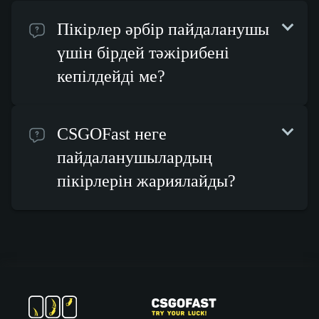
Пікірлер әрбір пайдаланушы
үшін бірдей тәжірибені
кепілдейді ме?
CSGOFast неге
пайдаланушылардың
пікірлерін жариялайды?