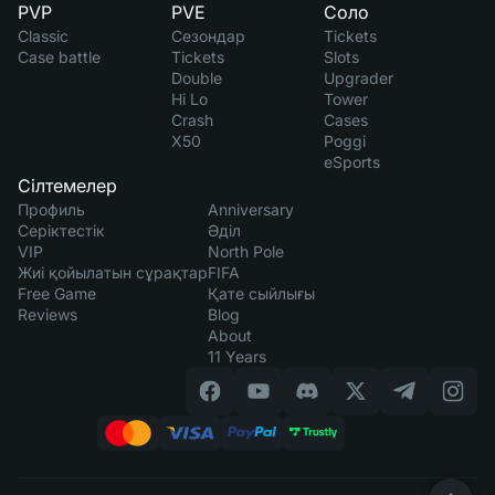
PVP
PVE
Соло
Classic
Сезондар
Tickets
Case battle
Tickets
Slots
Double
Upgrader
Hi Lo
Tower
Crash
Cases
X50
Poggi
eSports
Сілтемелер
Профиль
Anniversary
Серіктестік
Әділ
VIP
North Pole
Жиі қойылатын сұрақтар
FIFA
Free Game
Қате сыйлығы
Reviews
Blog
About
11 Years