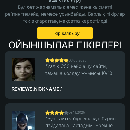
ашықтық құру
Бұл бет жарнамалық емес және қызметті
рейтингтемейді немесе ұсынбайды. Барлық пікірлер
тек ақпараттық мақсатта көрсетіледі
Пікір қалдыру
ОЙЫНШЫЛАР ПІКІРЛЕРІ
08.03.2025
"Үздік CS2 кейс ашу сайты,
тамаша қолдау жұмысы 10/10."
REVIEWS.NICKNAME.1
03.11.2025
"Бұл сайтты бірнеше күн бұрын
пайдалана бастадым. Ерекше