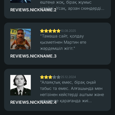
ештеңе жоқ, бірақ жұмыс
істейді. Үсақ, арзан скиндерді
REVIEWS.NICKNAME.2
салу және алу жақсы жұмыс
істейді, трейдтерде ешқандай
мәселе болған жоқ. Бірнеше
10.08.2025
төлем нұсқалары бар. Қолдау
"Тамаша сайт, қолдау
жылдам жауап берді, алулар
қызметінен Мартин өте
жылдам болды."
жәрдемшіл жігіт."
REVIEWS.NICKNAME.3
25.12.2024
"Алаяқтық емес, бірақ оңай
табыс та емес. Алғашында мен
негізінен кейстерді аштым және
жеңгенге қарағанда жиі
REVIEWS.NICKNAME.4
жеңілдім. Айтарлықтай көп,
дәлірек айтсам. Кейін мен