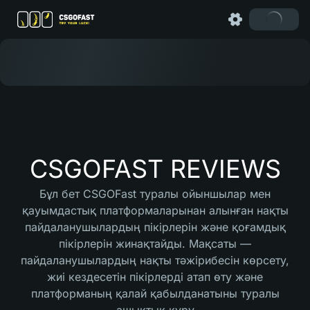
CSGOFAST REVIEWS
Бұл бет CSGOFast туралы ойыншылар мен
қауымдастық платформаларынан алынған нақты
пайдаланушылардың пікірлерін және қоғамдық
пікірлерін жинақтайды. Мақсаты —
пайдаланушылардың нақты тәжірибесін көрсету,
жиі кездесетін пікірлерді атап өту және
платформаның қалай қабылданатыны туралы