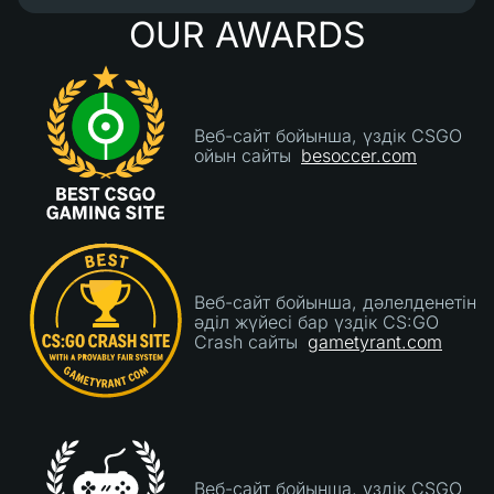
менің скиндерімнің көбірек қабылдануы үшін
OUR AWARDS
олардың депозит боттарының қабылдауын
тілеуім. 4/5 - Сайттың осы уақытқа дейінгідей
сенімді болып қалатынына үміттенемін."
Веб-сайт бойынша, үздік CSGO
ойын сайты
besoccer.com
Веб-сайт бойынша, дәлелденетін
әділ жүйесі бар үздік CS:GO
Crash сайты
gametyrant.com
Веб-сайт бойынша, үздік CSGO