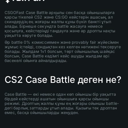
CSGOFast Case Battle арқылы сен басқа ойыншыларға
қарсы тікелей CS2 және CS:GO кейстерін ашасың, ал
скиндердің ең жоғары жалпы құны бүкіл банкті ұтып
алады. Бірнеше секундта battle жасауға немесе
қосылуға, кейстеріңді таңдауға және әр дропты нақты
уақытта көруге болады.
Әр battle 0% комиссиямен және provably fair жүйесімен
жұмыс істейді, сондықтан кез келген нәтижені тексеруге
болады. Жылдам 1v1 болсын, төрт ойыншылық шайқас
болсын, Case Battle кәдімгі кейс ашуды жылдам әрі
бәсекелі ойынға айналдырады.
CS2 Case Battle деген не?
Case Battle — екі немесе одан көп ойыншы бір уақытта
бірдей кейстерді ашатын ойыншыға қарсы ойыншы
режимі. Дроптың жалпы құны ең жоғары ойыншы battle-
дегі барлық заттарды ұтып алады. Қызығы тек дроптан
емес, басқа ойыншыларды жеңуден.