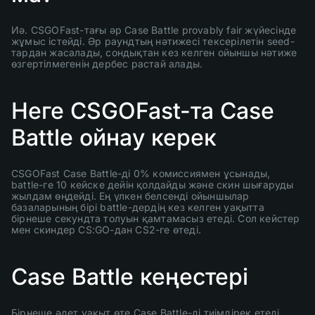
Иә. CSGOFast-тағы әр Case Battle provably fair жүйесінде
жұмыс істейді. Әр раундтың нәтижесі тексерілетін seed-
тардан жасалады, сондықтан кез келген ойыншы нәтиже
өзгертілмегенін дербес растай алады.
Неге CSGOFast-та Case
Battle ойнау керек
CSGOFast Case Battle-ді 0% комиссиямен ұсынады,
battle-ге 10 кейске дейін қолдайды және скин шығаруды
жылдам өңдейді. Ең үлкен белсенді ойыншылар
базаларының бірі battle-дердің кез келген уақытта
бірнеше секундта толуын қамтамасыз етеді. Сол кейстер
мен скиндер CS:GO-дан CS2-ге өтеді.
Case Battle кеңестері
Бірнеше әдет уақыт өте Case Battle-ді тиімдірек етеді.