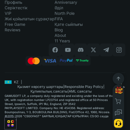
Профиль
Anniversary
Серіктестік
Әділ
VIP
North Pole
Жиі қойылатын сұрақтар
FIFA
Free Game
Қате сыйлығы
Reviews
Blog
About
11 Years
KZ
|
Қызмет көрсету шарттары
|
Responsible Play Policy
|
Құпиялылық саясаты
|
AML саясаты
GAMUSOFT LP, a company duly registered and existing under the laws of the
UK, with registration number LP23754 and registered office at 50 Princes
Street, Ipswich, Suffolk, IP1 1RJ, England, ZIP 3542
PAYPLAYSOFT LIMITED. Company No: HE 454356. Registered address:
Boumpoulinas, 1-3, BOUBOULINA BUILDING, Flat/Office 42, 1060, Nicosia.
©2015-2026 "CSGOFAST" БАРЛЫҚ ҚҰҚЫҚТАР ҚҰРЫЛҒАН. CS:GO сауда
қызметі