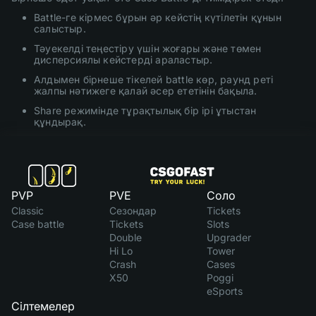
Battle-ге кірмес бұрын әр кейстің күтілетін құнын
салыстыр.
Тәуекелді теңестіру үшін жоғары және төмен
дисперсиялы кейстерді араластыр.
Алдымен бірнеше тікелей battle көр, раунд реті
жалпы нәтижеге қалай әсер ететінін бақыла.
Share режимінде тұрақтылық бір ірі ұтыстан
құндырақ.
PVP
PVE
Соло
Classic
Сезондар
Tickets
Case battle
Tickets
Slots
Double
Upgrader
Hi Lo
Tower
Crash
Cases
X50
Poggi
eSports
Сілтемелер