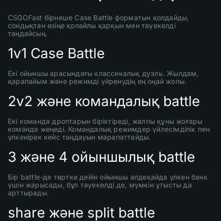
CSGOFast бірнеше Case Battle форматын қолдайды,
сондықтан өзіңе қолайлы қарқын мен тәуекелді
таңдайсың.
1v1 Case Battle
Екі ойыншы арасындағы классикалық дуэль. Жылдам,
қарапайым және режимді үйренудің ең оңай жолы.
2v2 және командалық battle
Екі команда дроптарын біріктіреді, жалпы құны жоғары
команда жеңеді. Командалық режимдер үйлесімділік пен
үлкенірек кейс таңдауын марапаттайды.
3 және 4 ойыншылық battle
Бір battle-де төртке дейін ойыншы әлдеқайда үлкен банк
үшін жарысады, бұл тәуекелді де, мүмкін ұтысты да
арттырады.
share және split battle