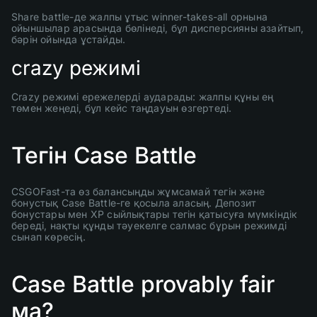
Share battle-де жалпы ұтыс winner-takes-all орнына
ойыншылар арасында бөлінеді, бұл дисперсияны азайтып,
бәрін ойында ұстайды.
crazy режимі
Crazy режимі ережелерді аударады: жалпы құны ең
төмен жеңеді, бұл кейс таңдауын өзгертеді.
Тегін Case Battle
CSGOFast-та өз балансыңды жұмсамай тегін және
бонустық Case Battle-ге қосыла аласың. Депозит
бонустары мен XP сыйлықтары тегін қатысуға мүмкіндік
береді, нақты құнды тәуекелге салмас бұрын режимді
сынап көресің.
Case Battle provably fair
ма?