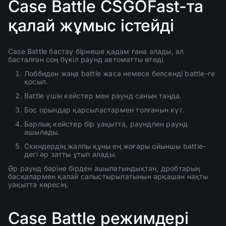
Case Battle CSGOFast-та
қалай жұмыс істейді
Case Battle бастау бірнеше қадам ғана алады, ал
басталған соң бүкіл раунд автоматты өтеді.
Лоббиден жаңа battle жаса немесе белсенді battle-ге
қосыл.
Battle үшін кейстер мен раунд санын таңда.
Бос орындар қарсыластармен толғанын күт.
Барлық кейстер бір уақытта, раундпен раунд
ашылады.
Скиндердің жалпы құны ең жоғары ойыншы battle-
дегі әр затты ұтып алады.
Әр раунд бәріне бірден ашылатындықтан, дробтарың
басқалармен қалай салыстырылатынын әрқашан нақты
уақытта көресің.
Case Battle режимдері