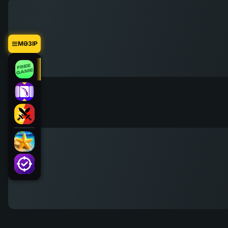
МӘЗІР