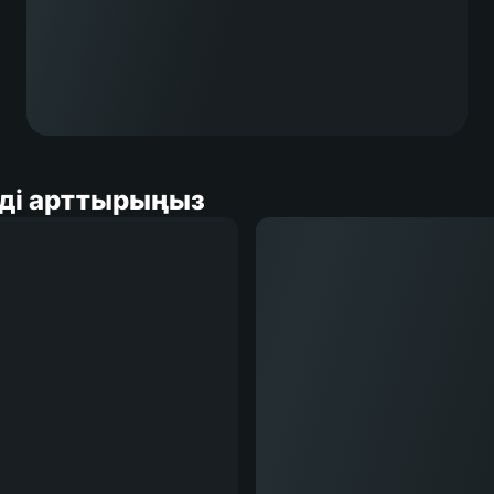
зді арттырыңыз