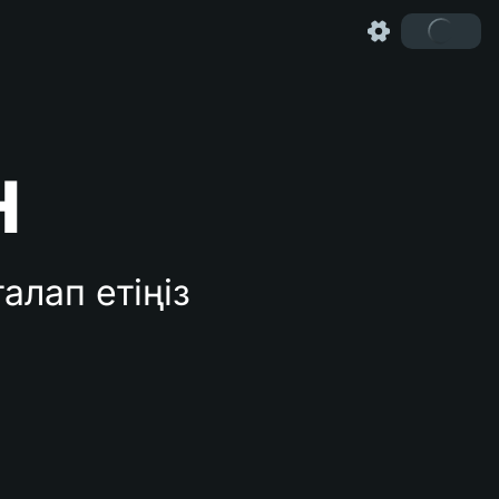
Н
алап етіңіз