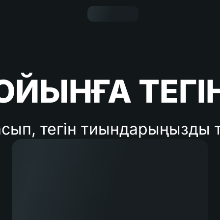
ОЙЫНҒА ТЕГІ
сып, тегін тиындарыңызды т